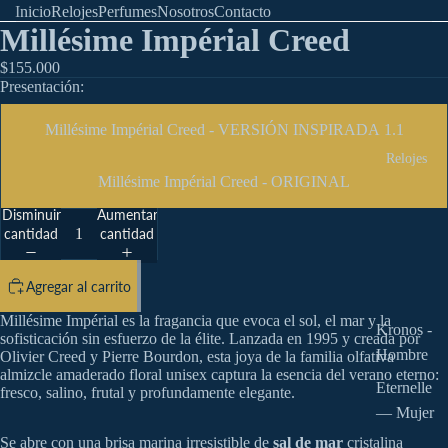
Inicio
Relojes
Perfumes
Nosotros
Contacto
Millésime Impérial Creed
$155.000
Presentación:
Millésime Impérial Creed - VERSIÓN INSPIRADA 1.1
Relojes
Millésime Impérial Creed - ORIGINAL
Disminuir
Aumentar
cantidad
cantidad
Agregar al carrito
Millésime Impérial es la fragancia que evoca el sol, el mar y la
Kronos -
sofisticación sin esfuerzo de la élite. Lanzada en 1995 y creada por
Hombre
Olivier Creed y Pierre Bourdon, esta joya de la familia olfativa
almizcle amaderado floral unisex captura la esencia del verano eterno:
Eternelle
fresco, salino, frutal y profundamente elegante.
— Mujer
Se abre con una brisa marina irresistible de
sal de mar
cristalina