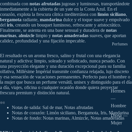
combinada con
notas afrutadas
jugosas y luminosas, transportándote
inmediatamente a la cubierta de un yate en la Costa Azul. En el
corazón, explota la frescura cítrica mediterránea con
limón siciliano
,
bergamota
radiante,
mandarina
dulce y el toque suave y empolvado
del
iris
, creando un bouquet luminoso, refrescante y aristocrático.
Finalmente, se asienta en una base sensual y duradera de
notas
marinas
,
almizcle
limpio y
notas amaderadas
suaves, que aportan
calidez, profundidad y una fijación impecable.
Perfumes
El resultado es un aroma fresco, salino y frutal con una elegancia
natural y adictiva: limpio, soleado y sofisticado, nunca pesado. Con
una proyección elegante y una duración excepcional para su familia
olfativa, Millésime Impérial transmite confianza relajada, lujo discreto
y esa sensación de vacaciones permanentes. Perfecto para el hombre o
la mujer que busca un perfume versátil, unisex y distinguido para el día
a día, viajes, oficina o cualquier ocasión donde quiera proyectar
Hermes
frescura premium y distinción natural.
—
Hombre
Notas de salida: Sal de mar, Notas afrutadas
Notas de corazón: Limón siciliano, Bergamota, Iris, Mandarina
Diosa —
Notas de fondo: Notas marinas, Almizcle, Notas amaderadas
Mujer