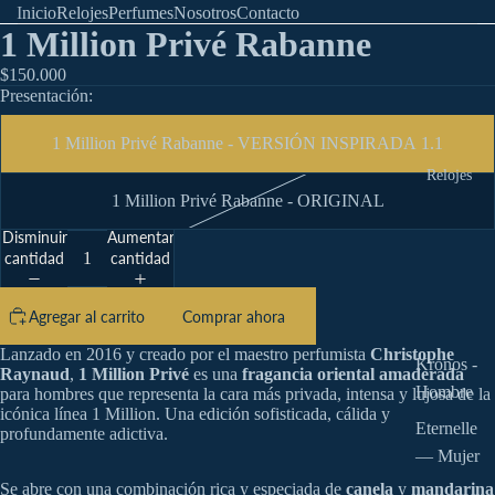
Inicio
Relojes
Perfumes
Nosotros
Contacto
1 Million Privé Rabanne
$150.000
Presentación:
1 Million Privé Rabanne - VERSIÓN INSPIRADA 1.1
Relojes
1 Million Privé Rabanne - ORIGINAL
Disminuir
Aumentar
cantidad
cantidad
Agregar al carrito
Comprar ahora
Lanzado en 2016 y creado por el maestro perfumista
Christophe
Kronos -
Raynaud
,
1 Million Privé
es una
fragancia oriental amaderada
Hombre
para hombres que representa la cara más privada, intensa y lujosa de la
icónica línea 1 Million. Una edición sofisticada, cálida y
Eternelle
profundamente adictiva.
— Mujer
Se abre con una combinación rica y especiada de
canela
y
mandarina