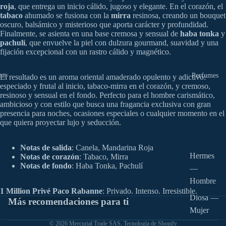
roja
, que entrega un inicio cálido, jugoso y elegante. En el corazón, el
tabaco
ahumado se fusiona con la
mirra
resinosa, creando un bouquet
oscuro, balsámico y misterioso que aporta carácter y profundidad.
Finalmente, se asienta en una base cremosa y sensual de
haba tonka
y
pachulí
, que envuelve la piel con dulzura gourmand, suavidad y una
fijación excepcional con un rastro cálido y magnético.
Perfumes
El resultado es un aroma oriental amaderado opulento y adictivo:
especiado y frutal al inicio, tabaco-mirra en el corazón, y cremoso,
resinoso y sensual en el fondo. Perfecto para el hombre carismático,
ambicioso y con estilo que busca una fragancia exclusiva con gran
presencia para noches, ocasiones especiales o cualquier momento en el
que quiera proyectar lujo y seducción.
Notas de salida
: Canela, Mandarina Roja
Hermes
Notas de corazón
: Tabaco, Mirra
Notas de fondo
: Haba Tonka, Pachulí
—
Hombre
1 Million Privé Paco Rabanne
: Privado. Intenso. Irresistible.
Diosa —
Más recomendaciones para ti
Mujer
Política de privacidad
© 2026
Mercurial Trade SAS
,
Tecnología de Shopify