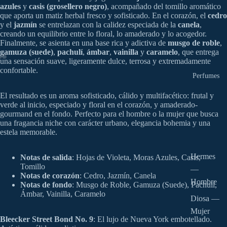
azules
y
casis (grosellero negro)
, acompañado del tomillo aromático
que aporta un matiz herbal fresco y sofisticado. En el corazón, el
cedro
y el
jazmín
se entrelazan con la calidez especiada de la
canela
,
creando un equilibrio entre lo floral, lo amaderado y lo acogedor.
Finalmente, se asienta en una base rica y adictiva de
musgo de roble
,
gamuza (suede)
,
pachulí
,
ámbar
,
vainilla
y
caramelo
, que entrega
una sensación suave, ligeramente dulce, terrosa y extremadamente
confortable.
Perfumes
El resultado es un aroma sofisticado, cálido y multifacético: frutal y
verde al inicio, especiado y floral en el corazón, y amaderado-
gourmand en el fondo. Perfecto para el hombre o la mujer que busca
una fragancia niche con carácter urbano, elegancia bohemia y una
estela memorable.
Hermes
Notas de salida
: Hojas de Violeta, Moras Azules, Casis,
Tomillo
—
Notas de corazón
: Cedro, Jazmín, Canela
Hombre
Notas de fondo
: Musgo de Roble, Gamuza (Suede), Pachulí,
Ámbar, Vainilla, Caramelo
Diosa —
Mujer
Bleecker Street Bond No. 9
: El lujo de Nueva York embotellado.