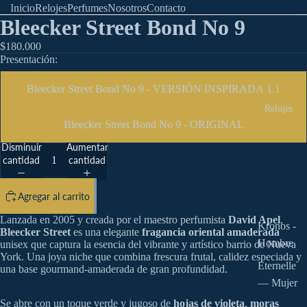
Inicio
Relojes
Perfumes
Nosotros
Contacto
Bleecker Street Bond No 9
$180.000
Presentación:
Bleecker Street Bond No 9 - VERSIÓN INSPIRADA 1.1
Relojes
Bleecker Street Bond No 9 - ORIGINAL
Disminuir
Aumentar
cantidad
cantidad
Agregar al carrito
Lanzada en 2005 y creada por el maestro perfumista
David Apel
,
Kronos -
Bleecker Street
es una elegante
fragancia oriental amaderada
Hombre
unisex que captura la esencia del vibrante y artístico barrio de Nueva
York. Una joya niche que combina frescura frutal, calidez especiada y
Eternelle
una base gourmand-amaderada de gran profundidad.
— Mujer
Se abre con un toque verde y jugoso de
hojas de violeta
,
moras